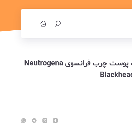
تونر نوتروژینا ضد جوش سرسیاه پوست چرب فرانسوی Neutrogena
Blackhead